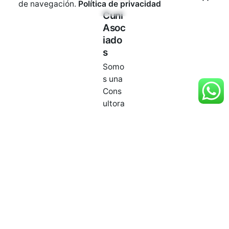
de navegación.
Política de privacidad
Cuni
Asoc
iado
s
Somo
s una
Cons
ultora
de
RRHH
espec
ializa
da en
el
aseso
ramie
nto y
ejecu