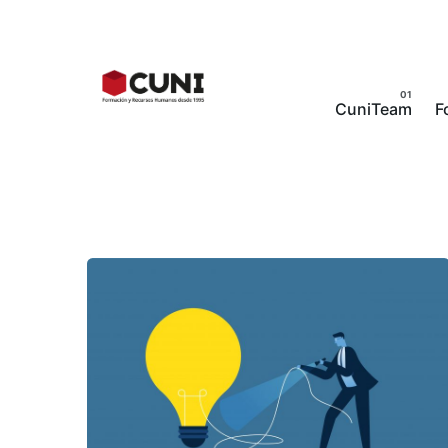
Skip
to
content
CuniTeam
F
Posted by