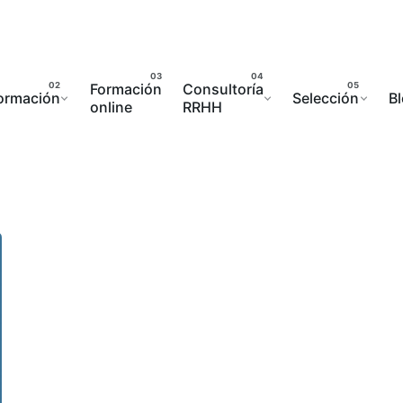
Formación
Consultoría
ormación
Selección
B
online
RRHH