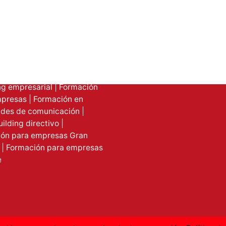
e | Gran Canaria
markerting@cuni-asociad
Teléfono
k english | Wir sprechen
+34 620 256 431
h
g empresarial
|
Formación
mpresas
|
Formación en
ades de comunicación
|
ilding directivo
|
ón para empresas Gran
| Formación para empresas
e
n
gram